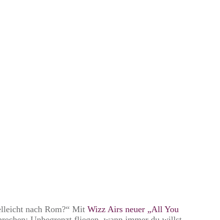
 Revolution des
ahrtskommando?
ielleicht nach Rom?“ Mit
Wizz Airs neuer „All You
rechen: Unbegrenzt fliegen, wann immer du willst.