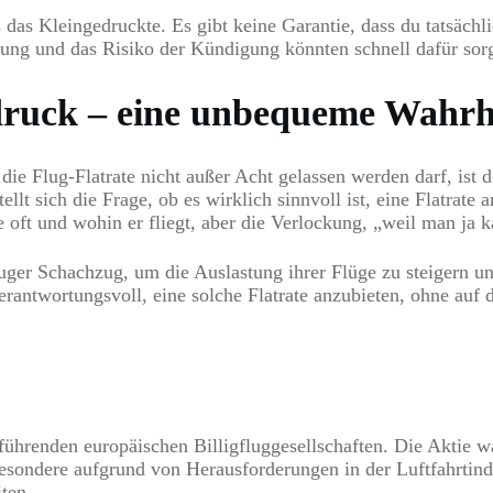
 das Kleingedruckte. Es gibt keine Garantie, dass du tatsäch
hung und das Risiko der Kündigung könnten schnell dafür sor
druck – eine unbequeme Wahrh
ie Flug-Flatrate nicht außer Acht gelassen werden darf, ist d
t sich die Frage, ob es wirklich sinnvoll ist, eine Flatrate 
e oft und wohin er fliegt, aber die Verlockung, „weil man ja ka
kluger Schachzug, um die Auslastung ihrer Flüge zu steigern 
verantwortungsvoll, eine solche Flatrate anzubieten, ohne a
renden europäischen Billigfluggesellschaften. Die Aktie war 
sbesondere aufgrund von Herausforderungen in der Luftfahrti
ten.