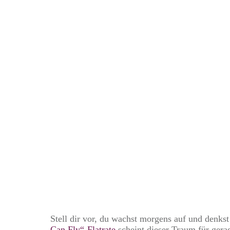
Die Flug-Flatr
Billigflugmar
Stell dir vor, du wachst morgens auf und denks
Can Fly“-Flatrate
scheint dieser Traum für ger