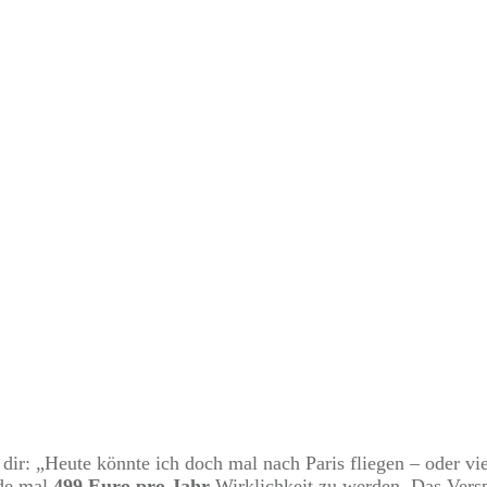
AUGUST 14
ate von Wizz Air: Eine
kts oder ein Himmelf
t dir: „Heute könnte ich doch mal nach Paris fliegen – oder v
ade mal
499 Euro pro Jahr
Wirklichkeit zu werden. Das Versp