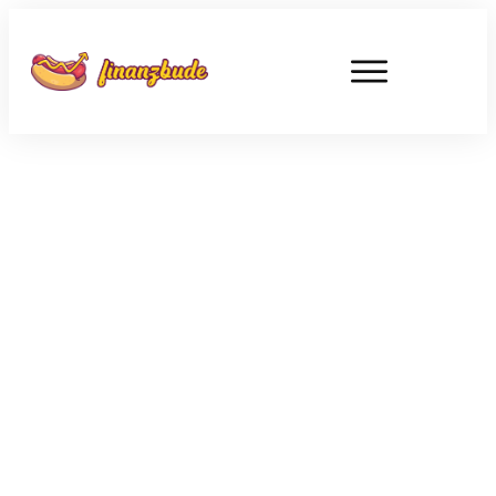
MAI 30
Das Meisterdebakel von
Dortmund – Fußballvereine als
Investments?