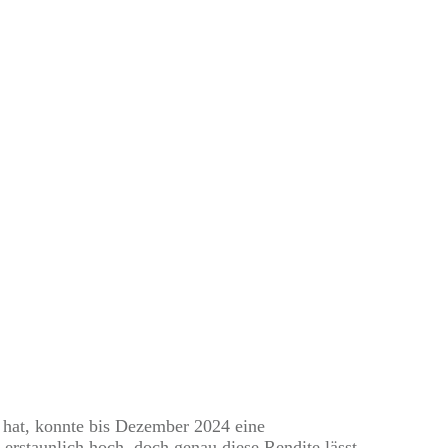
 Warum rund acht
d
 hat, konnte bis Dezember 2024 eine
as erstaunlich hoch, doch genau diese Rendite lässt