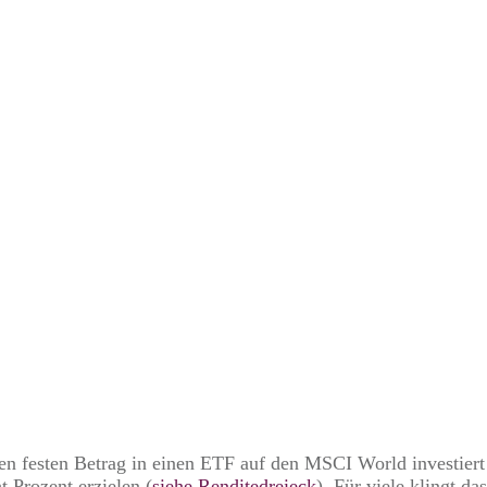
DEZEMBER 7
MSCI-World-Rendite:
Prozent realistisch sin
n festen Betrag in einen ETF auf den MSCI World investiert
t Prozent erzielen (
siehe Renditedreieck
). Für viele klingt d