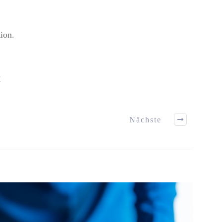
ion.
!
Nächste