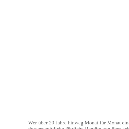
Herleitung der 
Wer über 20 Jahre hinweg Monat für Monat eine
durchschnittliche jährliche Rendite von über ach