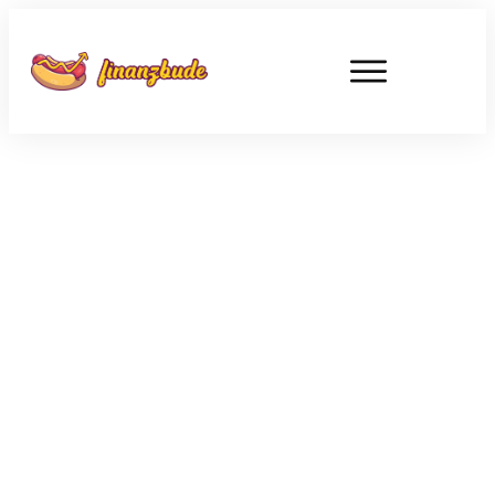
JANUAR 26
So baust du ein passives
Einkommen mit
Dividendenaktien auf