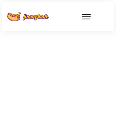
AUGUST 8
Warum unser Rentensystem am
Abgrund steht – und wie wir es
retten können