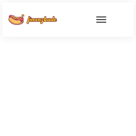
OKTOBER 23
Wie ein Schneeball dein Geld
bergab rollt