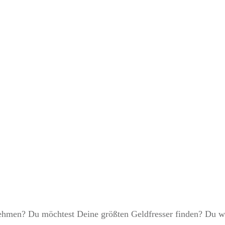
APRIL 9
größten Geldfresser im
nehmen? Du möchtest Deine größten Geldfresser finden? Du wi