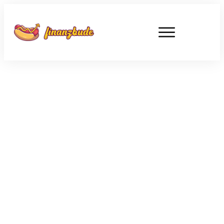
APRIL 5
Tims Depotupdate – meine
Learnings als 21-jähriger an der
Börse