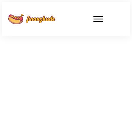
OKTOBER 30
Soll ich ins fallende Messer
greifen?