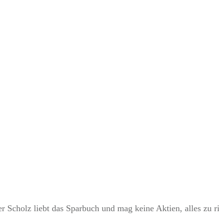
OKTOBER 22
ren immer weniger un
r Scholz liebt das Sparbuch und mag keine Aktien, alles zu ri