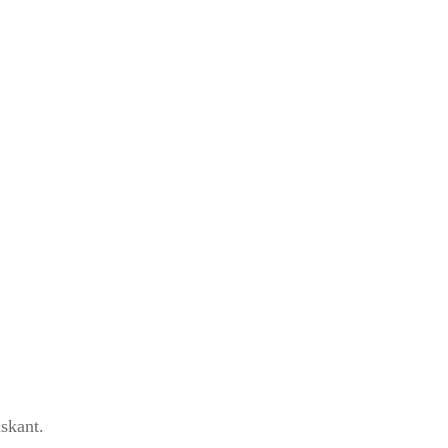
d falsch
skant.