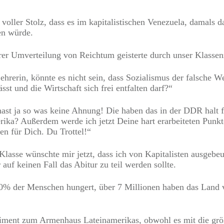
 voller Stolz, dass es im kapitalistischen Venezuela, damals
en würde.
rer Umverteilung von Reichtum geisterte durch unser Klasse
hrerin, könnte es nicht sein, dass Sozialismus der falsche W
sst und die Wirtschaft sich frei entfalten darf?“
st ja so was keine Ahnung! Die haben das in der DDR halt fal
a? Außerdem werde ich jetzt Deine hart erarbeiteten Punkte 
en für Dich. Du Trottel!“
Klasse wünschte mir jetzt, dass ich von Kapitalisten ausgebeu
auf keinen Fall das Abitur zu teil werden sollte.
 90% der Menschen hungert, über 7 Millionen haben das Land 
iment zum Armenhaus Lateinamerikas, obwohl es mit die größ