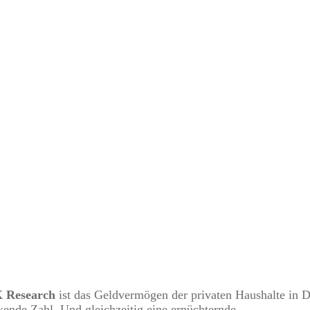
JANUAR 18
 Vermögen – und ein Gr
herum
 Research
ist das Geldvermögen der privaten Haushalte in
ende Zahl. Und gleichzeitig eine ernüchternde.