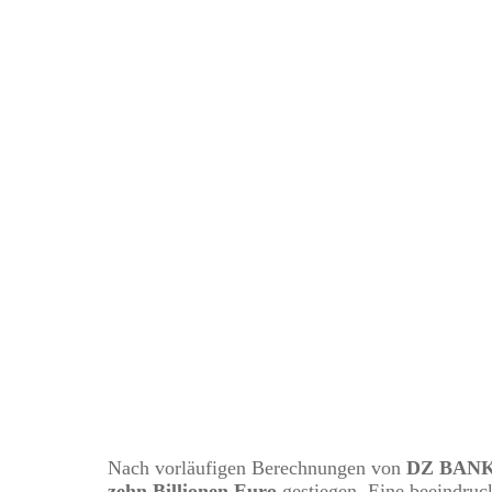
Zehn Billionen Euro
Nach vorläufigen Berechnungen von
DZ BANK
zehn Billionen Euro
gestiegen. Eine beeindruck