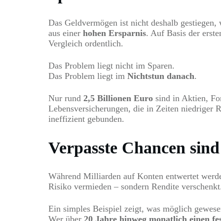
Das Geldvermögen ist nicht deshalb gestiegen, 
aus einer
hohen Ersparnis
. Auf Basis der ers
Vergleich ordentlich.
Das Problem liegt nicht im Sparen.
Das Problem liegt im
Nichtstun danach
.
Nur rund
2,5 Billionen Euro
sind in Aktien, Fo
Lebensversicherungen, die in Zeiten niedriger 
ineffizient gebunden.
Verpasste Chancen sind
Während Milliarden auf Konten entwertet werden
Risiko vermieden – sondern Rendite verschenkt
Ein simples Beispiel zeigt, was möglich gewese
Wer über
20 Jahre hinweg monatlich einen fe