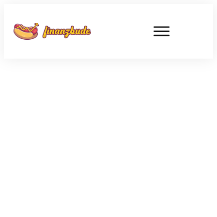
FEBRUAR 2
Nestlé-Aktie im Sinkflug:
Probleme, Chancen und
Perspektiven eines globalen
Giganten