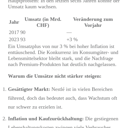
Hauptproblem: In den letzten sechs Jahren konnte der
Umsatz kaum wachsen.
Umsatz (in Mrd.
Veränderung zum
Jahr
CHF)
Vorjahr
2017
90
—
2023
93
+3 %
Ein Umsatzplus von nur 3 % bei hoher Inflation ist
enttäuschend. Die Konkurrenz im Konsumgüter- und
Lebensmittelsektor bleibt stark, und die Nachfrage
nach Premium-Produkten hat deutlich nachgelassen.
Warum die Umsätze nicht stärker steigen:
Gesättigter Markt:
Nestlé ist in vielen Bereichen
führend, doch das bedeutet auch, dass Wachstum oft
nur schwer zu erzielen ist.
Inflation und Kaufzurückhaltung:
Die gestiegenen
Lebenshaltungskosten zwingen viele Verbraucher